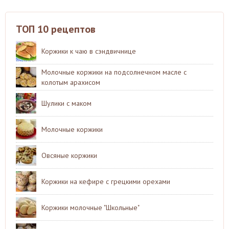
ТОП 10 рецептов
Коржики к чаю в сэндвичнице
Молочные коржики на подсолнечном масле с
колотым арахисом
Шулики с маком
Молочные коржики
Овсяные коржики
Коржики на кефире с грецкими орехами
Коржики молочные "Школьные"