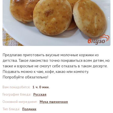
Предлагаю приготовить вкусные молочные коржики из
детства. Такое лакомство точно понравиться всем детям, но
также и взрослые не смогут себе отказать в таком десерте.
Подавать можно к чаю, кофе, какао или компоту.
Попробуйте обязательно!
Вам понадобится
:
1 ч. 0 мин.
География блюда
:
Русская
Основной ингредиент
:
Мука пшеничная
Тип блюда
:
Полдник