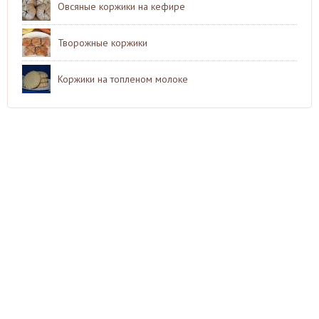
Овсяные коржики на кефире
Творожные коржики
Коржики на топленом молоке