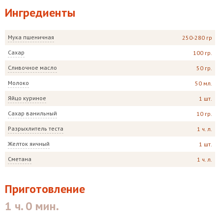
Ингредиенты
Мука пшеничная
250-280 гр
Сахар
100 гр.
Сливочное масло
50 гр.
Молоко
50 мл.
Яйцо куриное
1 шт.
Сахар ванильный
10 гр.
Разрыхлитель теста
1 ч. л.
Желток яичный
1 шт.
Сметана
1 ч. л.
Приготовление
1 ч. 0 мин.