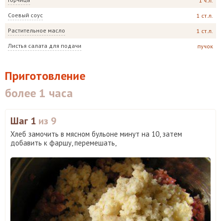
1 ч.л.
Соевый соус
1 ст.л.
Растительное масло
1 ст.л.
Листья салата для подачи
пучок
Приготовление
более 1 часа
Шаг 1
из 9
Хлеб замочить в мясном бульоне минут на 10, затем
добавить к фаршу, перемешать,