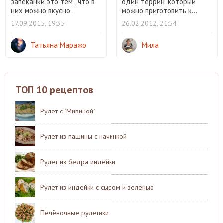
запеканки это тем , что в
один террин, который
них можно вкусно...
можно приготовить к...
17.09.2015, 19:35
26.02.2012, 21:54
Татьяна Маражо
Мила
ТОП 10 рецептов
Рулет с "Мивиной"
Рулет из пашины с начинкой
Рулет из бедра индейки
Рулет из индейки с сыром и зеленью
Печёночные рулетики