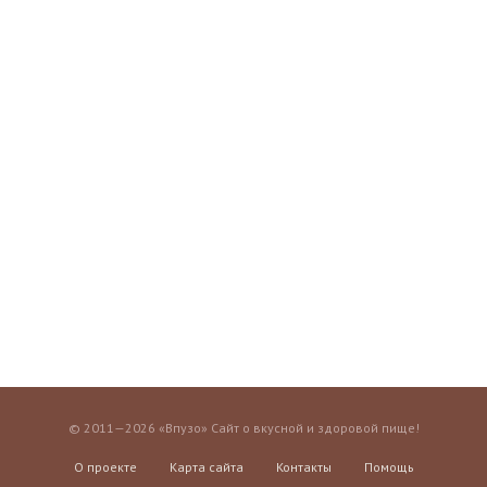
© 2011—2026 «Впузо» Сайт о вкусной и здоровой пище!
О проекте
Карта сайта
Контакты
Помощь