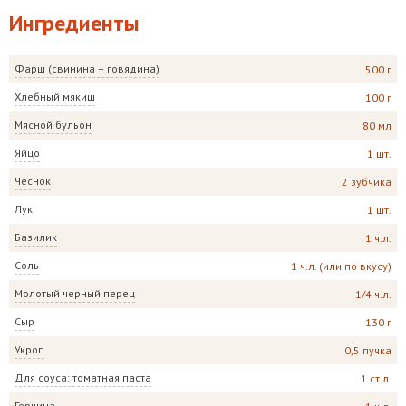
Ингредиенты
Фарш (свинина + говядина)
500 г
Хлебный мякиш
100 г
Мясной бульон
80 мл
Яйцо
1 шт.
Чеснок
2 зубчика
Лук
1 шт.
Базилик
1 ч.л.
Соль
1 ч.л. (или по вкусу)
Молотый черный перец
1/4 ч.л.
Сыр
130 г
Укроп
0,5 пучка
Для соуса: томатная паста
1 ст.л.
Горчица