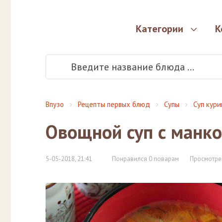
Категории
К
Впузо
Рецепты первых блюд
Супы
Суп кур
Овощной суп с манко
5-05-2018, 21:41
Понравился 0 поварам
Просмотре