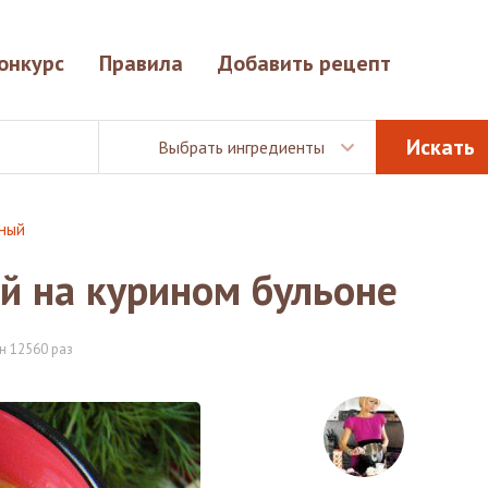
онкурс
Правила
Добавить рецепт
Выбрать ингредиенты
иный
й на курином бульоне
н 12560 раз