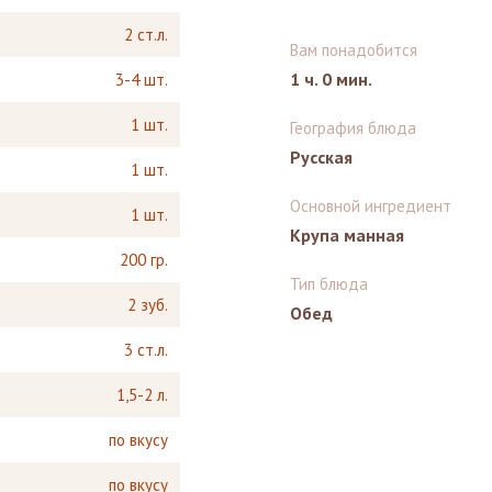
2 ст.л.
Вам понадобится
1 ч. 0 мин.
3-4 шт.
1 шт.
География блюда
Русская
1 шт.
Основной ингредиент
1 шт.
Крупа манная
200 гр.
Тип блюда
2 зуб.
Обед
3 ст.л.
1,5-2 л.
по вкусу
по вкусу