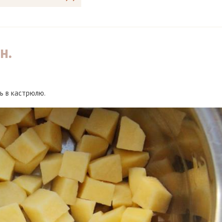
н.
ь в кастрюлю.