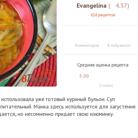
Evangelina
(
4.57
)
616 рецептов
Комментарии
В избранное
Средняя оценка рецепта
5.00
1
голос
 использовала уже готовый куриный бульон. Суп
и питательный. Манка здесь используется для загустения
щается, но несомненно придает свою изюминку.