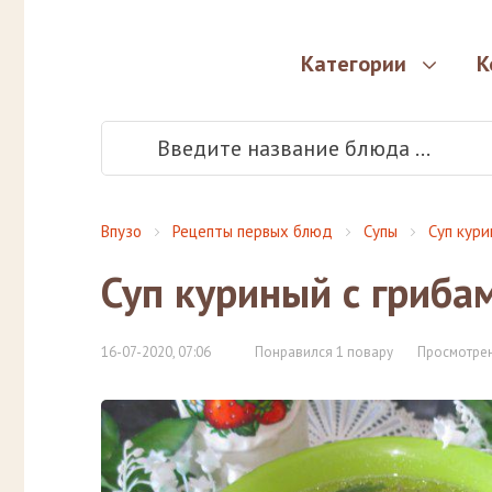
Категории
К
Впузо
Рецепты первых блюд
Супы
Суп кур
Суп куриный с гриба
16-07-2020, 07:06
Понравился 1 повару
Просмотрен