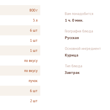
800 г
Вам понадобится
1 ч. 0 мин.
3 л
6 шт
География блюда
Русская
1 шт
Основной ингредиент
1 шт
Курица
по вкусу
Тип блюда
по вкусу
Завтрак
пучок
6 шт
2 шт