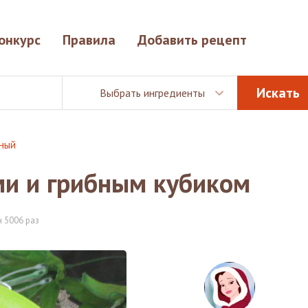
онкурс
Правила
Добавить рецепт
Выбрать ингредиенты
иный
ми и грибным кубиком
 5006 раз