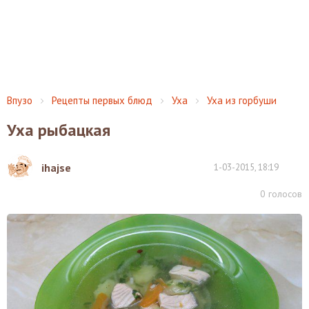
Впузо
Рецепты первых блюд
Уха
Уха из горбуши
Уха рыбацкая
ihajse
1-03-2015, 18:19
0
голосов