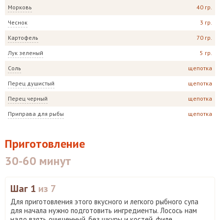
Морковь
40 гр.
Чеснок
3 гр.
Картофель
70 гр.
Лук зеленый
5 гр.
Соль
щепотка
Перец душистый
щепотка
Перец черный
щепотка
Приправа для рыбы
щепотка
Приготовление
30-60 минут
Шаг 1
из 7
Для приготовления этого вкусного и легкого рыбного супа
для начала нужно подготовить ингредиенты. Лосось нам
надо взять очищенный, без шкуры и костей, филе.