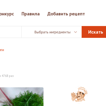
онкурс
Правила
Добавить рецепт
Выбрать ингредиенты
мги
и
 4768 раз