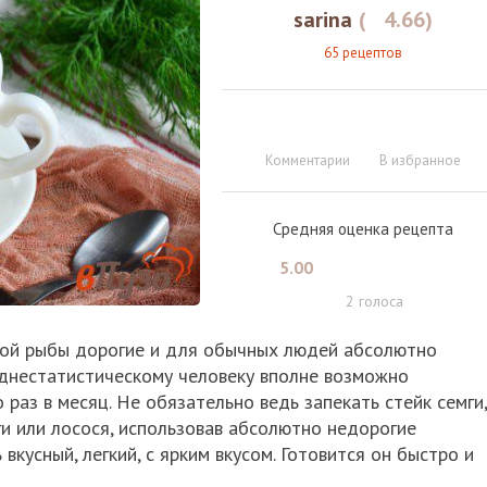
sarina
(
4.66
)
65 рецептов
Комментарии
В избранное
Средняя оценка рецепта
5.00
2
голоса
сной рыбы дорогие и для обычных людей абсолютно
реднестатистическому человеку вполне возможно
раз в месяц. Не обязательно ведь запекать стейк семги,
ги или лосося, использовав абсолютно недорогие
вкусный, легкий, с ярким вкусом. Готовится он быстро и