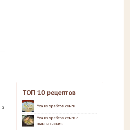
ТОП 10 рецептов
Уха из хребтов семги
 я
Уха из хребтов семги с
шампиньонами