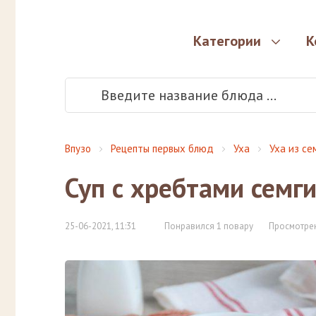
Категории
К
Впузо
Рецепты первых блюд
Уха
Уха из се
Суп с хребтами семг
25-06-2021, 11:31
Понравился 1 повару
Просмотрен