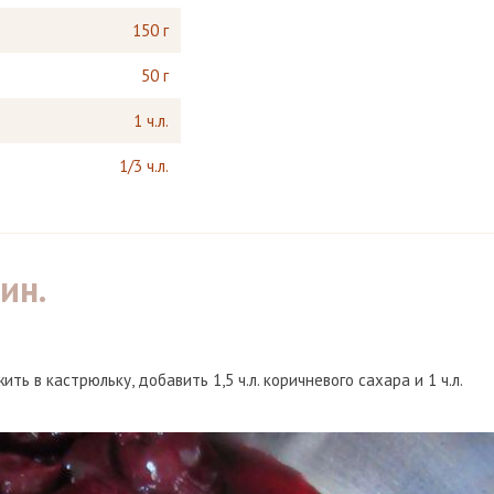
150 г
50 г
1 ч.л.
1/3 ч.л.
мин.
ь в кастрюльку, добавить 1,5 ч.л. коричневого сахара и 1 ч.л.