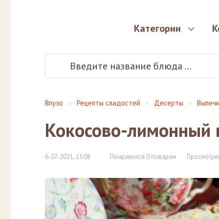
Категории
К
Впузо
Рецепты сладостей
Десерты
Выпеч
Кокосово-лимонный 
6-07-2021, 15:08
Понравился 0 поварам
Просмотрен