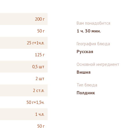
200 г
Вам понадобится
1 ч. 30 мин.
50 г
25 г+1ч.л.
География блюда
Русская
125 г
Основной ингредиент
0,5 шт
Вишня
2 шт
Тип блюда
2 ст.л.
Полдник
50 г+1,5ч.
1 ч.л.
50 г