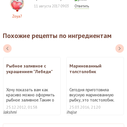
11 августа 2017 09:03
Ответить
Zoya7
Похожие рецепты по ингредиентам
Рыбное заливное с
Маринованный
украшением "Лебеди"
толстолобик
Хочу показать вам как
Сегодня приготовила
красиво можно оформить
вкусную маринованную
рыбное заливное.Таким о
рыбку, это толстолобик.
...
Гот ...
25.12.2012, 01:58
25.03.2016, 21:20
lakshmi
ihajse