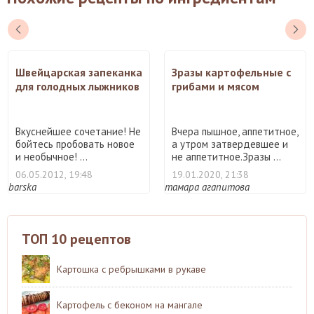
Швейцарская запеканка
Зразы картофельные с
для голодных лыжников
грибами и мясом
"&#196;lpermagronen"
Вкуснейшее сочетание! Не
Вчера пышное, аппетитное,
бойтесь пробовать новое
а утром затвердевшее и
и необычное! ...
не аппетитное.Зразы ...
06.05.2012, 19:48
19.01.2020, 21:38
barska
тамара агапитова
ТОП 10 рецептов
Картошка с ребрышками в рукаве
Картофель с беконом на мангале