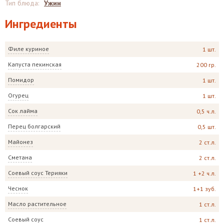
Тип блюда
:
Ужин
Ингредиенты
Филе куриное
1 шт.
Капуста пекинская
200 гр.
Помидор
1 шт.
Огурец
1 шт.
Сок лайма
0,5 ч.л.
Перец болгарский
0,5 шт.
Майонез
2 ст.л.
Сметана
2 ст.л.
Соевый соус Терияки
1 +2 ч.л.
Чеснок
1+1 зуб.
Масло растительное
1 ст.л.
Соевый соус
1 ст.л.