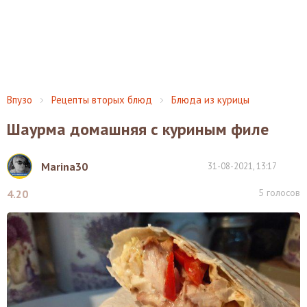
Впузо
Рецепты вторых блюд
Блюда из курицы
Шаурма домашняя с куриным филе
Marina30
31-08-2021, 13:17
5
голосов
4.20