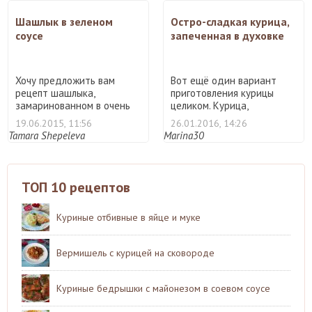
Шашлык в зеленом
Остро-сладкая курица,
соусе
запеченная в духовке
Хочу предложить вам
Вот ещё один вариант
рецепт шашлыка,
приготовления курицы
замаринованном в очень
целиком. Курица,
вкусном и ...
запеченна ...
19.06.2015, 11:56
26.01.2016, 14:26
Tamara Shepeleva
Marina30
ТОП 10 рецептов
Куриные отбивные в яйце и муке
Вермишель с курицей на сковороде
Куриные бедрышки с майонезом в соевом соусе