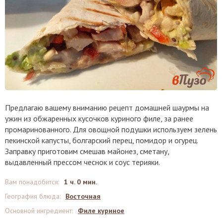
Предлагаю вашему вниманию рецепт домашней шаурмы на
ужин из обжаренных кусочков куриного филе, за ранее
промаринованного. Для овощной подушки используем зелень
пекинской капусты, болгарский перец, помидор и огурец.
Заправку приготовим смешав майонез, сметану,
выдавленный прессом чеснок и соус терияки.
Вам понадобится
:
1 ч. 0 мин.
География блюда
:
Восточная
Основной ингредиент
:
Филе куриное