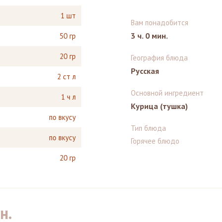
1 шт
Вам понадобится
3 ч. 0 мин.
50 гр
20 гр
География блюда
Русская
2 ст л
Основной ингредиент
1 ч л
Курица (тушка)
по вкусу
Тип блюда
по вкусу
Горячее блюдо
20 гр
н.