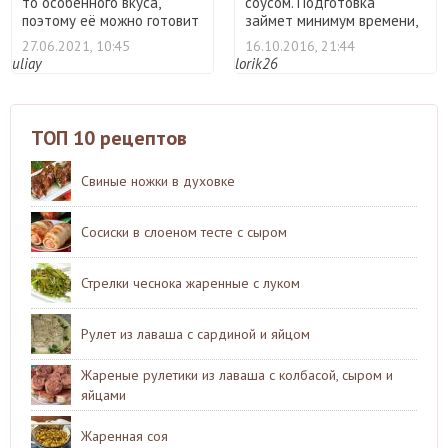
то особенного вкуса,
соусом. Подготовка
поэтому её можно готовит
займет минимум времени,
...
блюдо ...
27.06.2021, 10:45
16.10.2016, 21:44
uliay
lorik26
ТОП 10 рецептов
Свиные ножки в духовке
Сосиски в слоеном тесте с сыром
Стрелки чеснока жаренные с луком
Рулет из лаваша с сардиной и яйцом
Жареные рулетики из лаваша с колбасой, сыром и
яйцами
Жаренная соя