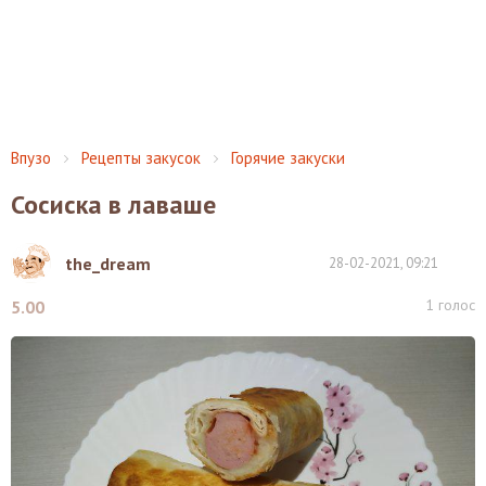
Впузо
Рецепты закусок
Горячие закуски
Сосиска в лаваше
the_dream
28-02-2021, 09:21
1
голос
5.00