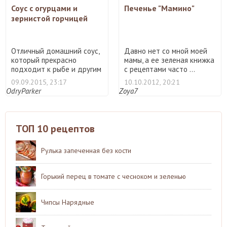
Соус с огурцами и
Печенье "Мамино"
зернистой горчицей
Отличный домашний соус,
Давно нет со мной моей
который прекрасно
мамы, а ее зеленая книжка
подходит к рыбе и другим
с рецептами часто ...
б ...
09.09.2015, 23:17
10.10.2012, 20:21
OdryParker
Zoya7
ТОП 10 рецептов
Рулька запеченная без кости
Горький перец в томате с чесноком и зеленью
Чипсы Нарядные