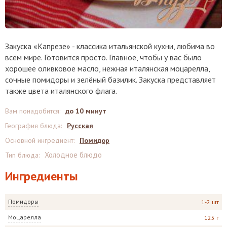
Закуска «Капрезе» - классика итальянской кухни, любима во
всём мире. Готовится просто. Главное, чтобы у вас было
хорошее оливковое масло, нежная италянская моцарелла,
сочные помидоры и зелёный базилик. Закуска представляет
также цвета италянского флага.
Вам понадобится
:
до 10 минут
География блюда
:
Русская
Основной ингредиент
:
Помидор
Холодное блюдо
Тип блюда
:
Ингредиенты
Помидоры
1-2 шт
Моцарелла
125 г