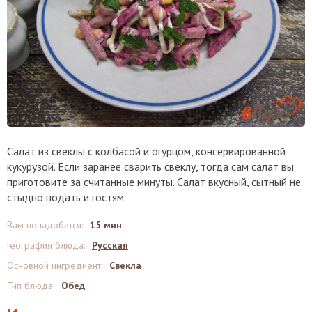
Салат из свеклы с колбасой и огурцом, консервированной
кукурузой. Если заранее сварить свеклу, тогда сам салат вы
приготовите за считанные минуты. Салат вкусный, сытный не
стыдно подать и гостям.
Вам понадобится
:
15 мин.
География блюда
:
Русская
Основной ингредиент
:
Свекла
Тип блюда
:
Обед