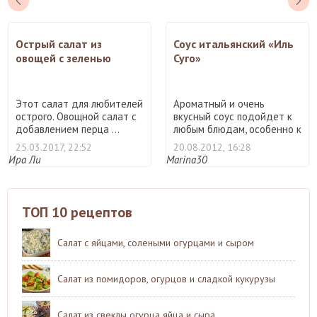
Острый салат из
Соус итальянский «Иль
овощей с зеленью
Суго»
Этот салат для любителей
Ароматный и очень
острого. Овощной салат с
вкусный соус подойдет к
добавлением перца ...
любым блюдам, особенно к
п ...
25.03.2017, 22:52
20.08.2012, 16:28
Ира Ли
Marina30
ТОП 10 рецептов
Салат с яйцами, солеными огурцами и сыром
Салат из помидоров, огурцов и сладкой кукурузы
Салат из свеклы огурца яйца и сыра