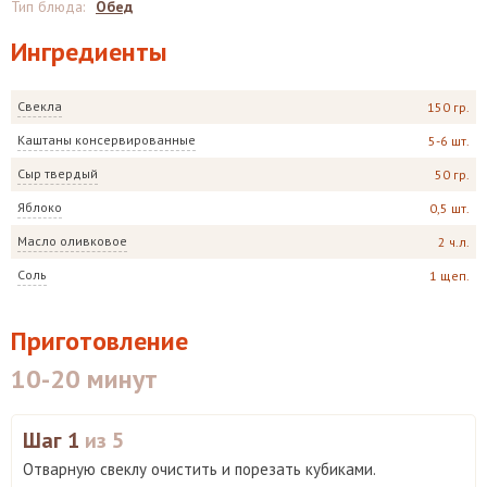
Тип блюда
:
Обед
Ингредиенты
Свекла
150 гр.
Каштаны консервированные
5-6 шт.
Сыр твердый
50 гр.
Яблоко
0,5 шт.
Масло оливковое
2 ч.л.
Соль
1 щеп.
Приготовление
10-20 минут
Шаг 1
из 5
Отварную свеклу очистить и порезать кубиками.