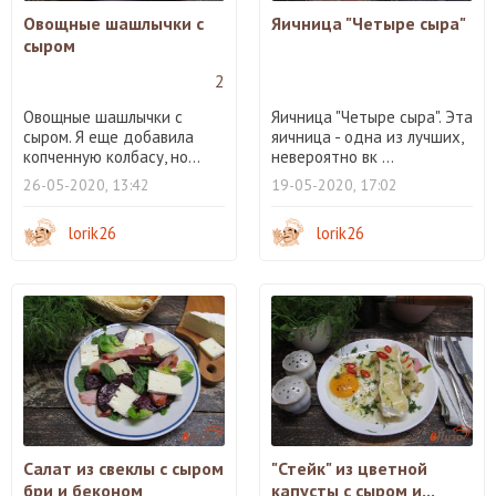
Овощные шашлычки с
Яичница "Четыре сыра"
сыром
2
Овощные шашлычки с
Яичница "Четыре сыра". Эта
сыром. Я еще добавила
яичница - одна из лучших,
копченную колбасу, но...
невероятно вк ...
26-05-2020, 13:42
19-05-2020, 17:02
lorik26
lorik26
Салат из свеклы с сыром
"Стейк" из цветной
бри и беконом
капусты с сыром и...