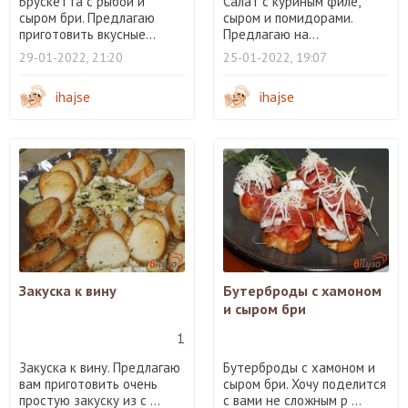
Брускетта с рыбой и
Салат с куриным филе,
сыром бри. Предлагаю
сыром и помидорами.
приготовить вкусные...
Предлагаю на...
29-01-2022, 21:20
25-01-2022, 19:07
ihajse
ihajse
Закуска к вину
Бутерброды с хамоном
и сыром бри
1
Закуска к вину. Предлагаю
Бутерброды с хамоном и
вам приготовить очень
сыром бри. Хочу поделится
простую закуску из с ...
с вами не сложным р ...