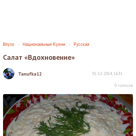
Впузо
Национальные Кухни
Русская
Салат «Вдохновение»
Tanufka12
31-12-2014, 16:31
0
голосов