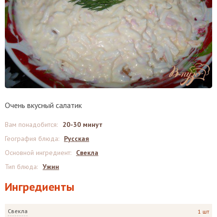
Очень вкусный салатик
Вам понадобится
:
20-30 минут
География блюда
:
Русская
Основной ингредиент
:
Свекла
Тип блюда
:
Ужин
Ингредиенты
Свекла
1 шт