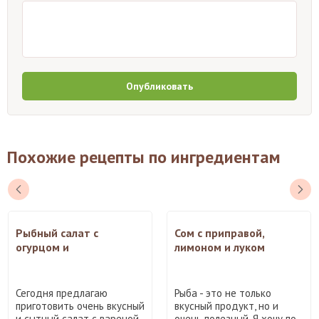
Опубликовать
Похожие рецепты по ингредиентам
Рыбный салат с
Сом с приправой,
огурцом и
лимоном и луком
маринованным луком
Сегодня предлагаю
Рыба - это не только
приготовить очень вкусный
вкусный продукт, но и
и сытный салат с вареной
очень полезный. Я хочу по