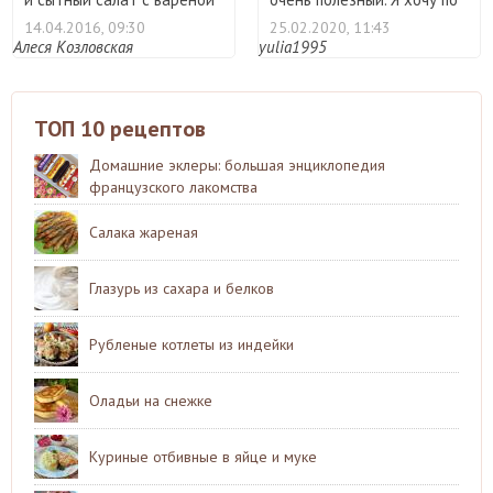
...
...
14.04.2016, 09:30
25.02.2020, 11:43
Алеся Козловская
yulia1995
ТОП 10 рецептов
Домашние эклеры: большая энциклопедия
французского лакомства
Салака жареная
Глазурь из сахара и белков
Рубленые котлеты из индейки
Оладьи на снежке
Куриные отбивные в яйце и муке