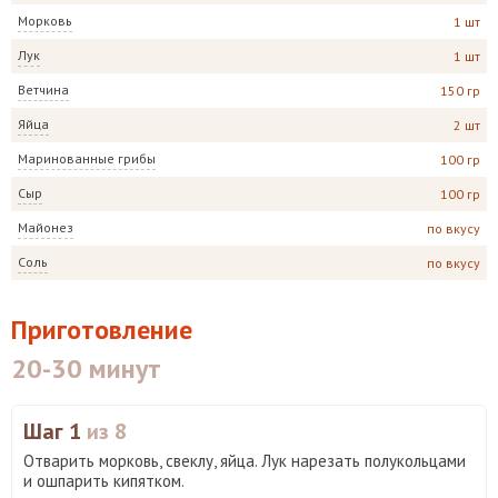
Морковь
1 шт
Лук
1 шт
Ветчина
150 гр
Яйца
2 шт
Маринованные грибы
100 гр
Сыр
100 гр
Майонез
по вкусу
Соль
по вкусу
Приготовление
20-30 минут
Шаг 1
из 8
Отварить морковь, свеклу, яйца. Лук нарезать полукольцами
и ошпарить кипятком.