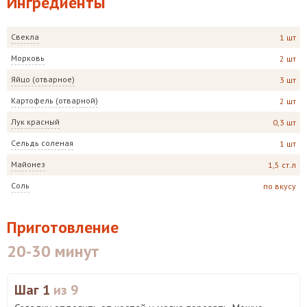
Ингредиенты
Свекла
1 шт
Морковь
2 шт
Яйцо (отварное)
3 шт
Картофель (отварной)
2 шт
Лук красный
0,3 шт
Сельдь соленая
1 шт
Майонез
1,5 ст.л
Соль
по вкусу
Приготовление
20-30 минут
Шаг 1
из 9