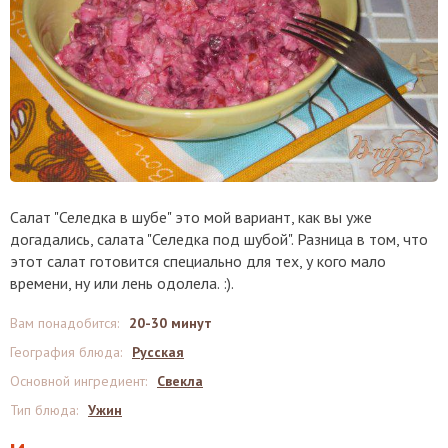
Салат "Селедка в шубе" это мой вариант, как вы уже
догадались, салата "Селедка под шубой". Разница в том, что
этот салат готовится специально для тех, у кого мало
времени, ну или лень одолела. :).
Вам понадобится
:
20-30 минут
География блюда
:
Русская
Основной ингредиент
:
Свекла
Тип блюда
:
Ужин