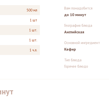
Вам понадобится
500 мл
до 10 минут
1 шт
География блюда
1 шт.
Английская
1 шт.
Основной ингредиент
Кефир
1 ч.л.
Тип блюда
Горячее блюдо
инут