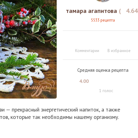
тамара агапитова
(
4.64
5533 рецепта
Комментарии
В избранное
Средняя оценка рецепта
4.00
1
голос
ви — прекрасный энергетический напиток, а также
тов, которые так необходимы нашему организму.