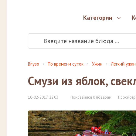
Категории
К
Впузо
По времени суток
Ужин
Легкий ужин
Смузи из яблок, све
10-02-2017, 22:03
Понравился 0 поварам
Просмотр