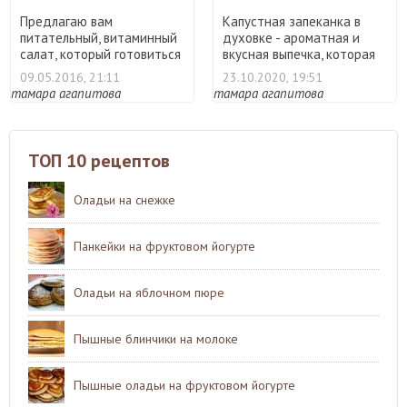
Предлагаю вам
Капустная запеканка в
питательный, витаминный
духовке - ароматная и
салат, который готовиться
вкусная выпечка, которая
быст ...
...
09.05.2016, 21:11
23.10.2020, 19:51
тамара агапитова
тамара агапитова
ТОП 10 рецептов
Оладьи на снежке
Панкейки на фруктовом йогурте
Оладьи на яблочном пюре
Пышные блинчики на молоке
Пышные оладьи на фруктовом йогурте