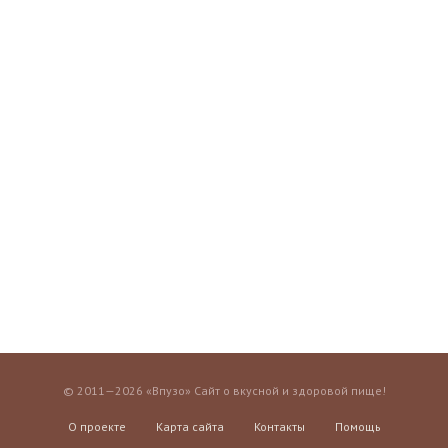
© 2011—2026 «Впузо» Сайт о вкусной и здоровой пище!
О проекте
Карта сайта
Контакты
Помощь