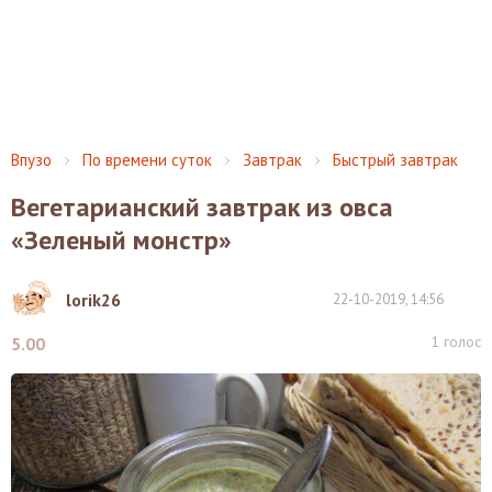
Впузо
По времени суток
Завтрак
Быстрый завтрак
Вегетарианский завтрак из овса
«Зеленый монстр»
lorik26
22-10-2019, 14:56
1
голос
5.00