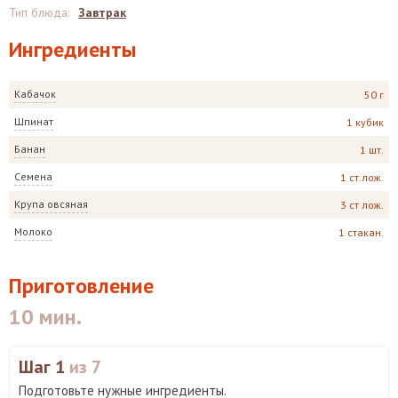
Тип блюда
:
Завтрак
Ингредиенты
Кабачок
50 г
Шпинат
1 кубик
Банан
1 шт.
Семена
1 ст.лож.
Крупа овсяная
3 ст лож.
Молоко
1 стакан.
Приготовление
10 мин.
Шаг 1
из 7
Подготовьте нужные ингредиенты.