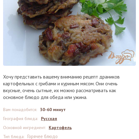
Хочу представить вашему вниманию рецепт драников
картофельных с грибами и куриным мясом. Они очень
вкусные, очень сытные, их можно рассматривать как
основное блюдо для обеда или ужина.
Вам понадобится
:
30-60 минут
География блюда
:
Русская
Основной ингредиент
:
Картофель
Горячее блюдо
Тип блюда
: