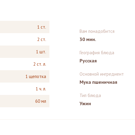
1 ст.
Вам понадобится
30 мин.
2 ст.
1 шт.
География блюда
Русская
2 ст. л.
Основной ингредиент
1 щепотка
Мука пшеничная
1 ч. л.
Тип блюда
60 мл
Ужин