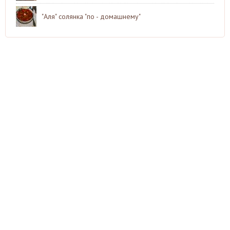
"Аля" солянка "по - домашнему"