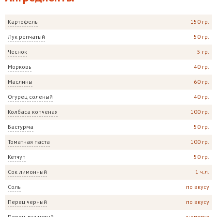
Картофель
150 гр.
Лук репчатый
50 гр.
Чеснок
5 гр.
Морковь
40 гр.
Маслины
60 гр.
Огурец соленый
40 гр.
Колбаса копченая
100 гр.
Бастурма
50 гр.
Томатная паста
100 гр.
Кетчуп
50 гр.
Сок лимонный
1 ч.л.
Соль
по вкусу
Перец черный
по вкусу
Перец душистый
щепотка