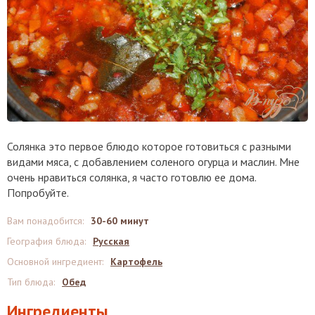
Солянка это первое блюдо которое готовиться с разными
видами мяса, с добавлением соленого огурца и маслин. Мне
очень нравиться солянка, я часто готовлю ее дома.
Попробуйте.
Вам понадобится
:
30-60 минут
География блюда
:
Русская
Основной ингредиент
:
Картофель
Тип блюда
:
Обед
Ингредиенты