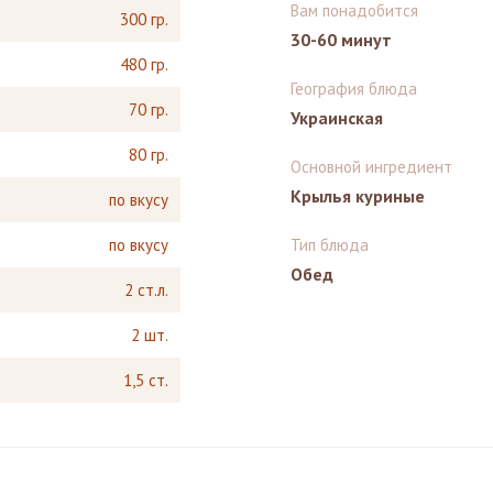
Вам понадобится
300 гр.
30-60 минут
480 гр.
География блюда
70 гр.
Украинская
80 гр.
Основной ингредиент
Крылья куриные
по вкусу
по вкусу
Тип блюда
Обед
2 ст.л.
2 шт.
1,5 ст.