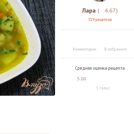
Лара
(
4.67
)
519 рецептов
Комментарии
В избранное
Средняя оценка рецепта
5.00
1
голос