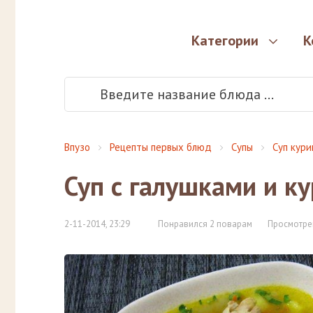
Категории
К
Впузо
Рецепты первых блюд
Супы
Суп кур
Суп с галушками и 
2-11-2014, 23:29
Понравился 2 поварам
Просмотре