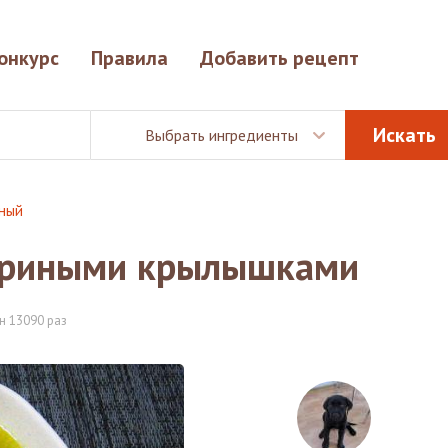
онкурс
Правила
Добавить рецепт
Выбрать ингредиенты
иный
куриными крылышками
н 13090 раз