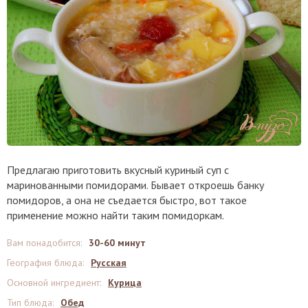
Предлагаю приготовить вкусный куриный суп с
маринованными помидорами. Бывает откроешь банку
помидоров, а она не съедается быстро, вот такое
применение можно найти таким помидоркам.
Вам понадобится
:
30-60 минут
География блюда
:
Русская
Основной ингредиент
:
Курица
Тип блюда
:
Обед