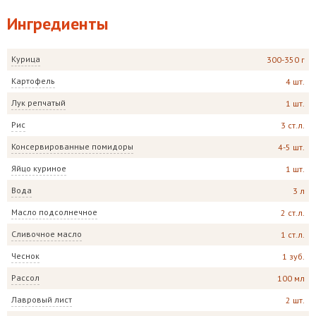
Ингредиенты
Курица
300-350 г
Картофель
4 шт.
Лук репчатый
1 шт.
Рис
3 ст.л.
Консервированные помидоры
4-5 шт.
Яйцо куриное
1 шт.
Вода
3 л
Масло подсолнечное
2 ст.л.
Сливочное масло
1 ст.л.
Чеснок
1 зуб.
Рассол
100 мл
Лавровый лист
2 шт.