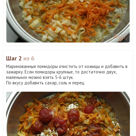
Шаг 2
из 6
Маринованные помидоры очистить от кожицы и добавить в
зажарку. Если помидоры крупные, то достаточно двух,
маленьких можно взять 5-6 штук.
По вкусу добавить сахар, соль и перец.