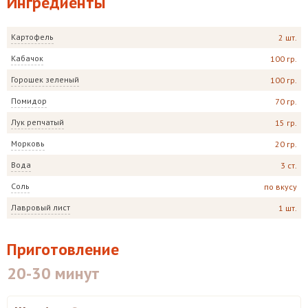
Ингредиенты
Картофель
2 шт.
Кабачок
100 гр.
Горошек зеленый
100 гр.
Помидор
70 гр.
Лук репчатый
15 гр.
Морковь
20 гр.
Вода
3 ст.
Соль
по вкусу
Лавровый лист
1 шт.
Приготовление
20-30 минут