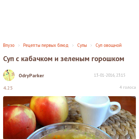
Впузо
Рецепты первых блюд
Супы
Суп овощной
Суп с кабачком и зеленым горошком
OdryParker
13-01-2016, 23:15
4
голоса
4.25