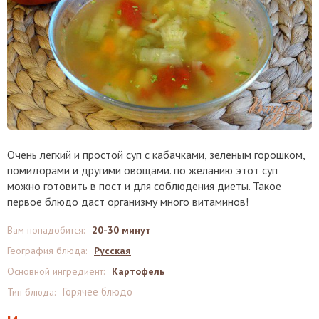
Очень легкий и простой суп с кабачками, зеленым горошком,
помидорами и другими овощами. по желанию этот суп
можно готовить в пост и для соблюдения диеты. Такое
первое блюдо даст организму много витаминов!
Вам понадобится
:
20-30 минут
География блюда
:
Русская
Основной ингредиент
:
Картофель
Горячее блюдо
Тип блюда
: