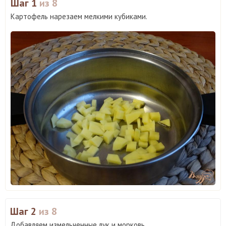
Шаг 1
из 8
Картофель нарезаем мелкими кубиками.
Шаг 2
из 8
Добавляем измельченные лук и морковь.