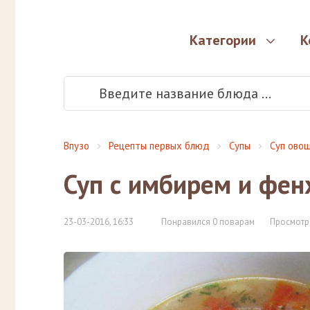
Категории
К
Впузо
Рецепты первых блюд
Супы
Суп ово
Суп с имбирем и фе
23-03-2016, 16:33
Понравился 0 поварам
Просмотр