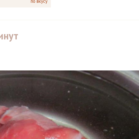
по вкусу
инут