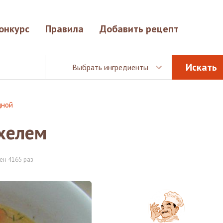
онкурс
Правила
Добавить рецепт
Выбрать ингредиенты
щной
нхелем
ен 4165 раз