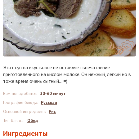
Этот суп на вкус вовсе не оставляет впечатление
приготовленного на кислом молоке. Он нежный, легкий но в
тоже время очень сытный... =)
Вам понадобится
:
30-60 минут
География блюда
:
Русская
Основной ингредиент
:
Рис
Тип блюда
:
Обед
Ингредиенты