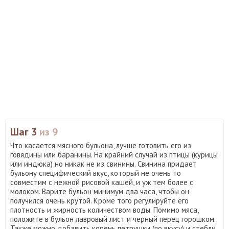
Шаг 3
из 9
Что касается мясного бульона, лучше готовить его из
говядины или баранины. На крайний случай из птицы (курицы
или индюка) но никак не из свинины. Свинина придает
бульону специфический вкус, который не очень то
совместим с нежной рисовой кашей, и уж тем более с
молоком. Варите бульон минимум два часа, чтобы он
получился очень крутой. Кроме того регулируйте его
плотность и жирность количеством воды. Помимо мяса,
положите в бульон лавровый лист и черный перец горошком.
Также можно добавить корень петрушки (по вкусу) и стебли