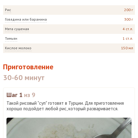
Рис
200 г
Говядина или баранина
300 г
Мята сушеная
4 ст.л.
Тимьян
1 ст.л.
Кислое молоко
150 мл
Приготовление
30-60 минут
Шаг 1
из 9
Такой рисовый "суп" готовят в Турции. Для приготовления
хорошо подойдет любой рис, который разваривается.