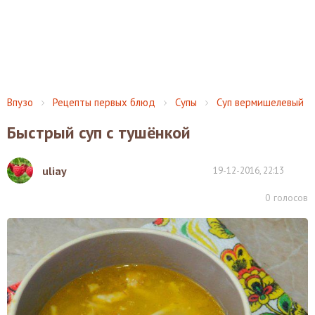
Впузо
Рецепты первых блюд
Супы
Суп вермишелевый
Быстрый суп с тушёнкой
uliay
19-12-2016, 22:13
0
голосов