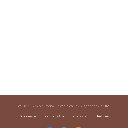
© 2011—2026 «Впузо» Сайт о вкусной и здоровой пище!
О проекте
Карта сайта
Контакты
Помощь