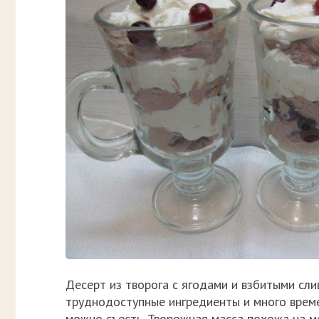
Десерт из творога с ягодами и взбитыми сли
труднодоступные ингредиенты и много времен
можно съесть. Творожная масса похожа на 