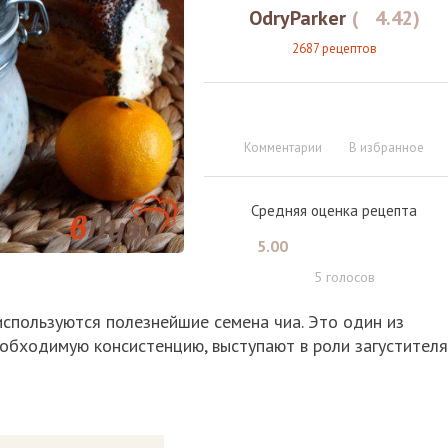
OdryParker
(
4.42
)
2687 рецептов
Комментарии
В избранное
Средняя оценка рецепта
5.00
5
голосов
используются полезнейшие семена чиа. Это один из
обходимую консистенцию, выступают в роли загустителя