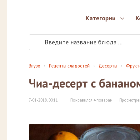
Категории
К
Впузо
Рецепты сладостей
Десерты
Фрукт
Чиа-десерт с банано
7-01-2018, 00:11
Понравился 4 поварам
Просмотрен