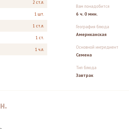
2 ст.л.
Вам понадобится
6 ч. 0 мин.
1 шт.
1 ст.л.
География блюда
Американская
1 ст.
Основной ингредиент
1 ч.л.
Семена
Тип блюда
Завтрак
н.
а.