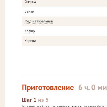
Семена
Банан
Мед натуральный
Кефир
Корица
Приготовление
6 ч. 0 ми
Шаг 1
из 5
В кефир необходимо порезать мякоть спелого банан