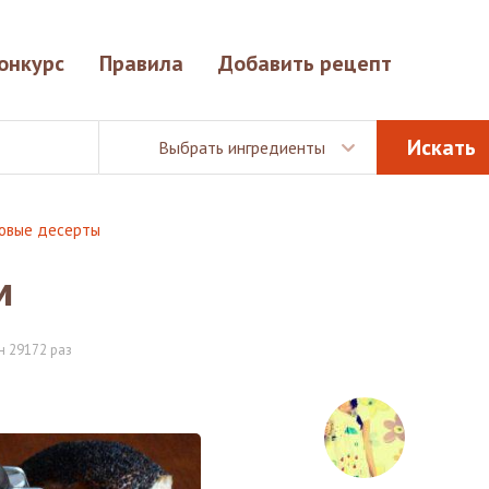
онкурс
Правила
Добавить рецепт
Выбрать ингредиенты
овые десерты
м
 29172 раз