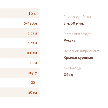
1,5 кг
Вам понадобится
2 ч. 30 мин.
5-7 зубч
1 ст л
География блюда
Русская
3 ст л
Основной ингредиент
100 мл
Крылья куриные
1 ч л
Тип блюда
по вкусу
Обед
100 г
50 мл