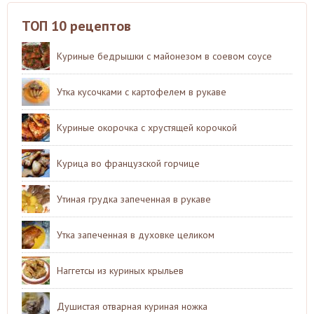
ТОП 10 рецептов
Куриные бедрышки с майонезом в соевом соусе
Утка кусочками с картофелем в рукаве
Куриные окорочка с хрустящей корочкой
Курица во французской горчице
Утиная грудка запеченная в рукаве
Утка запеченная в духовке целиком
Наггетсы из куриных крыльев
Душистая отварная куриная ножка