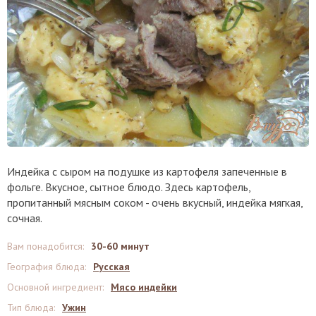
Индейка с сыром на подушке из картофеля запеченные в
фольге. Вкусное, сытное блюдо. Здесь картофель,
пропитанный мясным соком - очень вкусный, индейка мягкая,
сочная.
Вам понадобится
:
30-60 минут
География блюда
:
Русская
Основной ингредиент
:
Мясо индейки
Тип блюда
:
Ужин