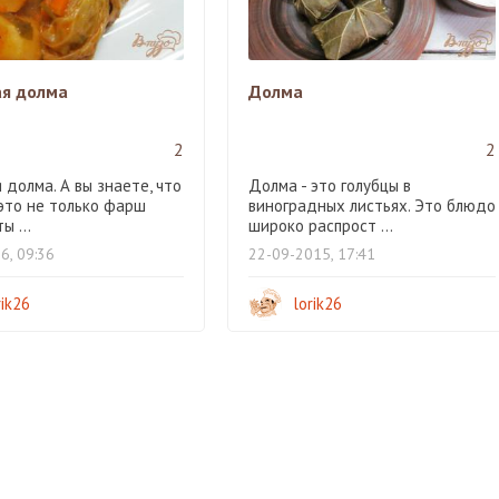
я долма
Долма
2
2
долма. А вы знаете, что
Долма - это голубцы в
 это не только фарш
виноградных листьях. Это блюдо
ы ...
широко распрост ...
6, 09:36
22-09-2015, 17:41
rik26
lorik26