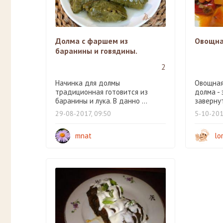
Долма с фаршем из
Овощна
баранины и говядины.
2
Начинка для долмы
Овощная 
традиционная готовится из
долма -
баранины и лука. В данно ...
завернут
29-08-2017, 09:50
5-10-201
mnat
lo