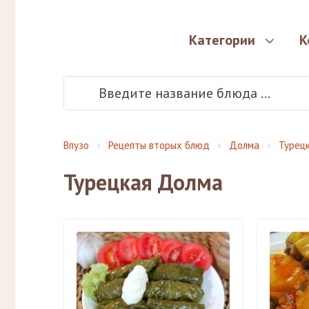
Категории
К
Впузо
Рецепты вторых блюд
Долма
Турец
Турецкая Долма