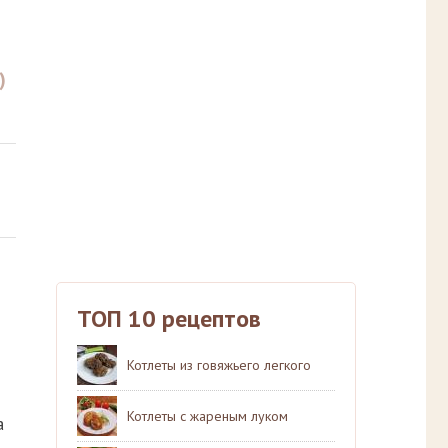
)
ТОП 10 рецептов
Котлеты из говяжьего легкого
Котлеты с жареным луком
а