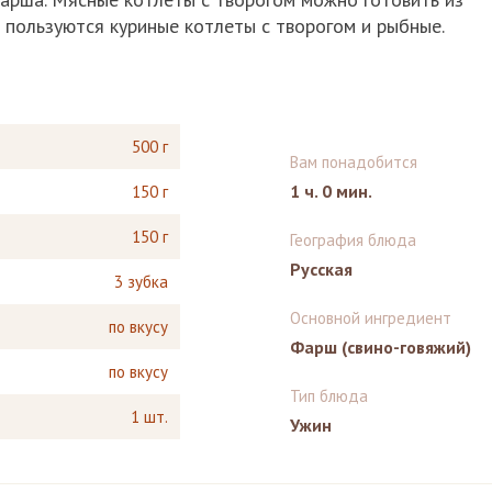
пользуются куриные котлеты с творогом и рыбные.
500 г
Вам понадобится
1 ч. 0 мин.
150 г
150 г
География блюда
Русская
3 зубка
Основной ингредиент
по вкусу
Фарш (свино-говяжий)
по вкусу
Тип блюда
1 шт.
Ужин