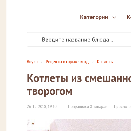
Категории
К
Впузо
Рецепты вторых блюд
Котлеты
Котлеты из смешанно
творогом
26-12-2018, 19:30
Понравился 0 поварам
Просмотр