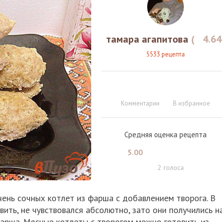
тамара агапитова
(
4.64
5533 рецепта
Комментарии
В избранное
Средняя оценка рецепта
5.00
2
голоса
чень сочных котлет из фарша с добавлением творога. В
ить, не чувствовался абсолютно, зато они получились н
фарша. Мясные котлеты с творогом можно готовить из