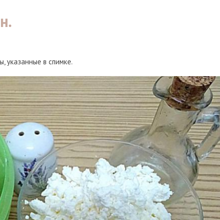
н.
, указанные в спимке.