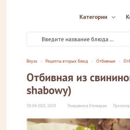
Категории
К
Впузо
Рецепты вторых блюд
Отбивные
От
Отбивная из свининой
shabowy)
30-04-2021, 10:53
Понравился 0 поварам
Просмотр