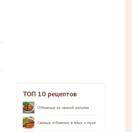
ТОП 10 рецептов
Отбивные из свиной лопатки
Свиные отбивные в яйце и муке