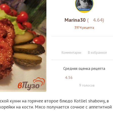
Marina30
(
4.64
)
3974 рецепта
Комментарии
В избранное
Средняя оценка рецепта
4.56
9
голосов
ой кухни на горячее второе блюдо Kotliel shabowy, в
 корейки на кости. Мясо получается сочное с аппетитной