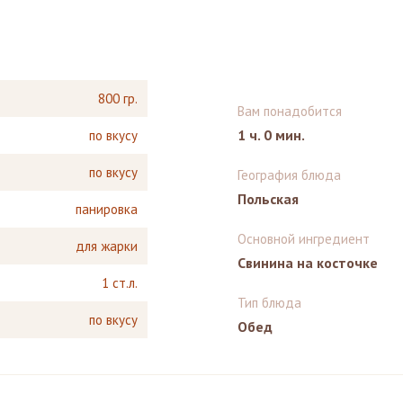
800 гр.
Вам понадобится
1 ч. 0 мин.
по вкусу
по вкусу
География блюда
Польская
панировка
Основной ингредиент
для жарки
Свинина на косточке
1 ст.л.
Тип блюда
по вкусу
Обед