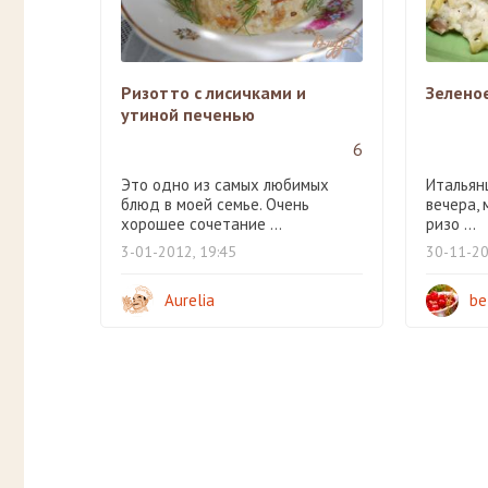
Ризотто с лисичками и
Зелено
утиной печенью
6
Это одно из самых любимых
Итальян
блюд в моей семье. Очень
вечера,
хорошее сочетание ...
ризо ...
3-01-2012, 19:45
30-11-20
Aurelia
be