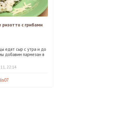
е ризотто с грибами
цы едят сыр с утра и до
 мы добавим пармезан в
11, 22:14
lis07