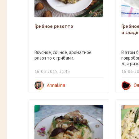
Грибное ризотто
Грибно
и слад
Вкусное, сочное, ароматное
В этом 
ризотто с грибами.
попробо
для ризо
16-05-2015, 21:45
16-06-20
AnnaLina
Ол