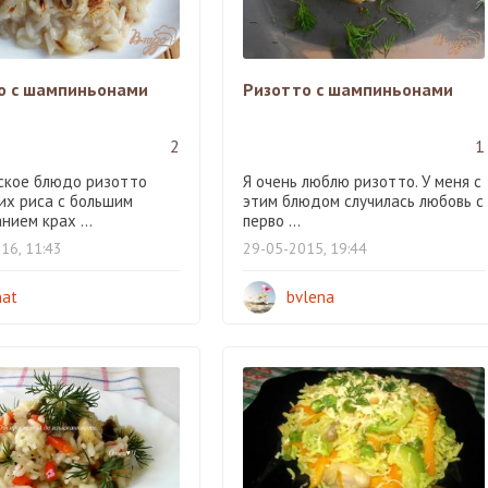
о с шампиньонами
Ризотто с шампиньонами
2
1
ское блюдо ризотто
Я очень люблю ризотто. У меня с
 их риса с большим
этим блюдом случилась любовь с
ием крах ...
перво ...
16, 11:43
29-05-2015, 19:44
at
bvlena