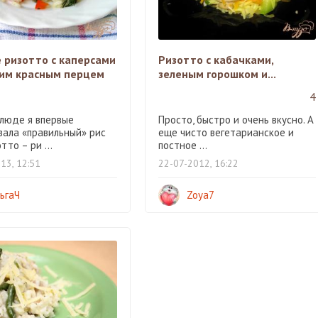
е ризотто с каперсами
Ризотто с кабачками,
ким красным перцем
зеленым горошком и...
4
блюде я впервые
Просто, быстро и очень вкусно. А
вала «правильный» рис
еще чисто вегетарианское и
тто – ри ...
постное ...
13, 12:51
22-07-2012, 16:22
ьгаЧ
Zoya7