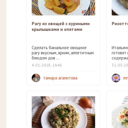
Рагу из овощей с куриными
Ризотт
крылышками и опятами
Сделать банальное овощное
Итальян
рагу вкусным, ярким, аппетитным
готовят
блюдом дов ...
содержан
4-01-2018, 14:46
31-05-20
тамара агапитова
mn