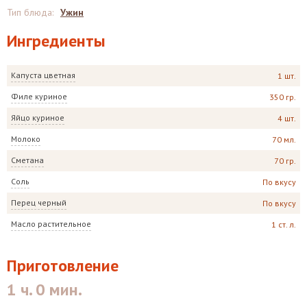
Тип блюда
:
Ужин
Ингредиенты
Капуста цветная
1 шт.
Филе куриное
350 гр.
Яйцо куриное
4 шт.
Молоко
70 мл.
Сметана
70 гр.
Соль
По вкусу
Перец черный
По вкусу
Масло растительное
1 ст. л.
Приготовление
1 ч. 0 мин.