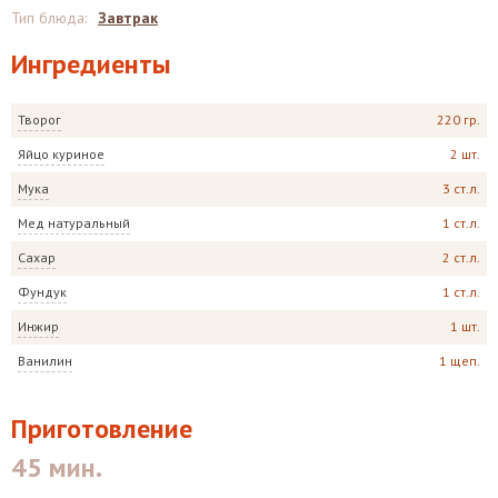
Тип блюда
:
Завтрак
Ингредиенты
Творог
220 гр.
Яйцо куриное
2 шт.
Мука
3 ст.л.
Мед натуральный
1 ст.л.
Сахар
2 ст.л.
Фундук
1 ст.л.
Инжир
1 шт.
Ванилин
1 щеп.
Приготовление
45 мин.