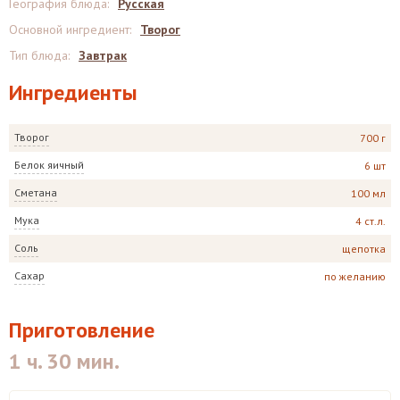
География блюда
:
Русская
Основной ингредиент
:
Творог
Тип блюда
:
Завтрак
Ингредиенты
Творог
700 г
Белок яичный
6 шт
Сметана
100 мл
Мука
4 ст.л.
Соль
щепотка
Сахар
по желанию
Приготовление
1 ч. 30 мин.