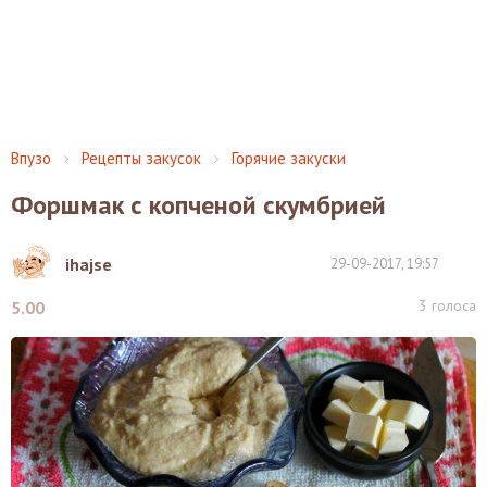
Впузо
Рецепты закусок
Горячие закуски
Форшмак с копченой скумбрией
ihajse
29-09-2017, 19:57
3
голоса
5.00