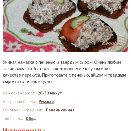
Яичная намазка с печенью и твердым сыром. Очень любим
такие намазки. Готовлю как дополнение к супам или в
качестве перекуса. Приготовьте с печенью, яйцом и твердым
сыром это очень вкусно.
Вам понадобится
:
20-30 минут
География блюда
:
Русская
Основной ингредиент
:
Печень свиная
Тип блюда
:
Обед
Ингредиенты