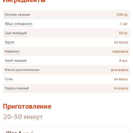
Печень свиная
100 гр.
Яйцо (отварное)
1 шт.
Сыр твердый
30 гр.
Укроп
по вкусу
Майонез
заправка
Хлеб черный
4 кус.
Масло растительное
для жарки
Соль
по вкусу
Перец черный
по вкусу
Приготовление
20-30 минут