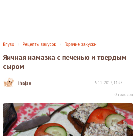
Впузо
Рецепты закусок
Горячие закуски
Яичная намазка с печенью и твердым
сыром
ihajse
6-11-2017, 11:28
0
голосов