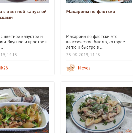
и с цветной капустой
Макароны по флотски
асками
 с цветной капустой и
Макароны по флотски это
ми. Вкусное и простое в
классическое блюдо, которое
..
легко и быстро в ...
19, 14:15
25-08-2019, 11:48
rik26
Nieves