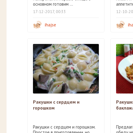
основном готовим ...
аппетитн
17-12-2017, 00:33
12-10-20
ihajse
ih
Ракушки с сердцем и
Ракушки
горошком
баклаж
Ракушки с сердцем и горошком.
Предлаг
Простое в приготовлении, но
обеду и