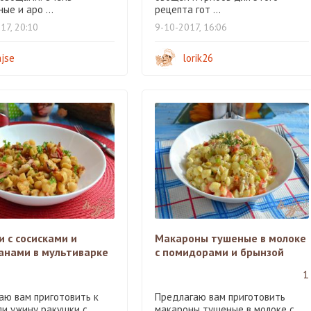
ые и аро ...
рецепта гот ...
17, 20:10
9-10-2017, 16:06
ajse
lorik26
 с сосисками и
Макароны тушеные в молоке
анами в мультиварке
с помидорами и брынзой
1
аю вам приготовить к
Предлагаю вам приготовить
ли ужину ракушки с
макароны тушеные в молоке с