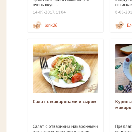
очень вкус ...
сосискам
14-09-2017, 11:04
8-08-201
lorik26
Ел
Салат с макаронами и сыром
Куриный
макарон
Салат с отварными макаронными
Предлаг
ракушками, орехами и сыром.
пригото