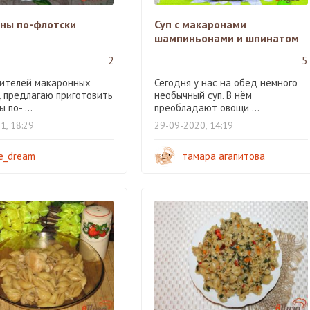
ны по-флотски
Суп с макаронами
шампиньонами и шпинатом
2
5
ителей макаронных
Сегодня у нас на обед немного
, предлагаю приготовить
необычный суп. В нём
 по- ...
преобладают овощи ...
1, 18:29
29-09-2020, 14:19
e_dream
тамара агапитова