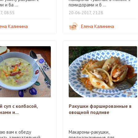
и и ба ...
помидорами и б ...
7, 08:55
20-06-2017, 21:28
ена Калинина
Елена Калинина
 суп с колбасой,
Ракушки фаршированные в
ами и...
овощной подливе
аю вам к обеду
Макароны-ракушки,
вить замечательный
предназначенные для