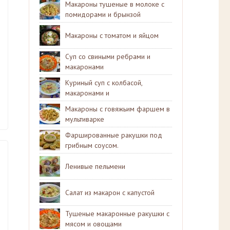
Макароны тушеные в молоке с
помидорами и брынзой
Макароны с томатом и яйцом
Суп со свиными ребрами и
макаронами
Куриный суп с колбасой,
макаронами и
консервированным горошком
Макароны с говяжьим фаршем в
мультиварке
Фаршированные ракушки под
грибным соусом.
Ленивые пельмени
Салат из макарон с капустой
Тушеные макаронные ракушки с
мясом и овощами