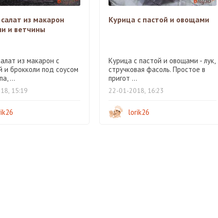
 салат из макарон
Курица с пастой и овощами
ли и ветчины
салат из макарон с
Курица с пастой и овощами - лук,
й и брокколи под соусом
стручковая фасоль. Простое в
а, ...
пригот ...
18, 15:19
22-01-2018, 16:23
rik26
lorik26