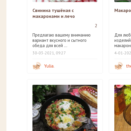
Свинина тушёная с
Макаро
макаронами и лечо
2
Предлагаю вашему вниманию
Для люб
вариант вкусного и сытного
изделий
обеда для всей ...
макароны
30-03-2021, 09:27
4-01-202
Yulia.
th