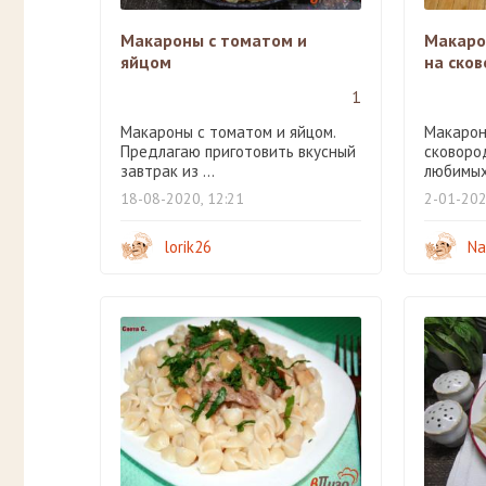
Макароны с томатом и
Макаро
яйцом
на ско
1
Макароны с томатом и яйцом.
Макарон
Предлагаю приготовить вкусный
сковород
завтрак из ...
любимых 
18-08-2020, 12:21
2-01-202
lorik26
Na