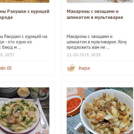
ны Ракушки с курицей
Макароны с овощами и
вороде
шпинатом в мультиварке
ы Ракушки с курицей на
Макароны с овощами и
е - это одно из
шпинатом в мультиварке. Хочу
блюд м ...
предложить вам не ...
0, 10:57
11-10-2019, 18:38
din 05
ihajse