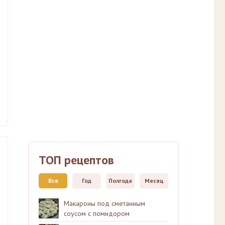
ТОП рецептов
Все
Год
Полгода
Месяц
Макароны под сметанным
соусом с помидором