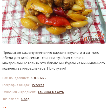
Предлагаю вашему вниманию вариант вкусного и сытного
обеда для всей семьи - свинина тушёная с лечо и
макаронами. Готовить это блюдо мы будем из минимального
количества ингредиентов. Приступим!
Вам понадобится
:
1 ч. 0 мин.
География блюда
:
Русская
Основной ингредиент
:
Свинина мякоть
Тип блюда
:
Обед