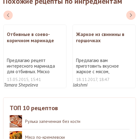
Похожие рецепты по ингредиентам
Отбивные в соево-
Жаркое из свинины в
коричном маринаде
горшочках
Предлагаю рецепт
Предлагаю вам
интересного маринада
приготовить вкусное
для отбивных. Мяско
жаркое с мясом,
получается ...
запечённое в горшо ...
13.05.2015, 15:41
18.11.2017, 18:47
Tamara Shepeleva
lakshmi
ТОП 10 рецептов
Рулька запеченная без кости
Мясо по-кремлевски