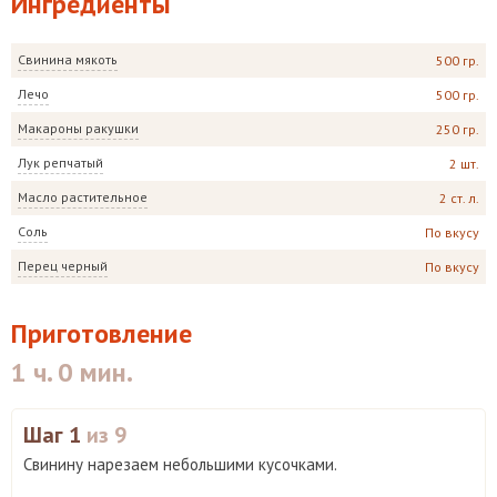
Ингредиенты
Свинина мякоть
500 гр.
Лечо
500 гр.
Макароны ракушки
250 гр.
Лук репчатый
2 шт.
Масло растительное
2 ст. л.
Соль
По вкусу
Перец черный
По вкусу
Приготовление
1 ч. 0 мин.
Шаг 1
из 9
Свинину нарезаем небольшими кусочками.