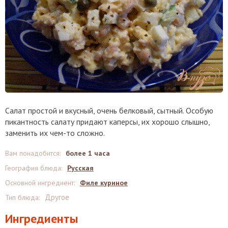
Салат простой и вкусный, очень белковый, сытный. Особую
пикантность салату придают каперсы, их хорошо слышно,
заменить их чем-то сложно.
Вам понадобится
:
более 1 часа
География блюда
:
Русская
Основной ингредиент
:
Филе куриное
Другое
Тип блюда
:
Ингредиенты