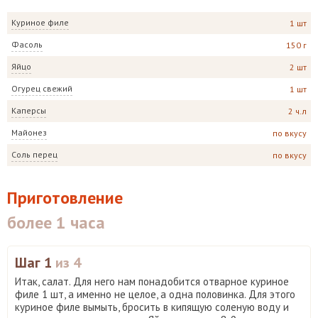
Куриное филе
1 шт
Фасоль
150 г
Яйцо
2 шт
Огурец свежий
1 шт
Каперсы
2 ч.л
Майонез
по вкусу
Соль перец
по вкусу
Приготовление
более 1 часа
Шаг 1
из 4
Итак, салат. Для него нам понадобится отварное куриное
филе 1 шт, а именно не целое, а одна половинка. Для этого
куриное филе вымыть, бросить в кипящую соленую воду и