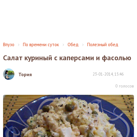
Впузо
По времени суток
Обед
Полезный обед
Салат куриный с каперсами и фасолью
Тория
23-01-2014, 15:46
0
голосов