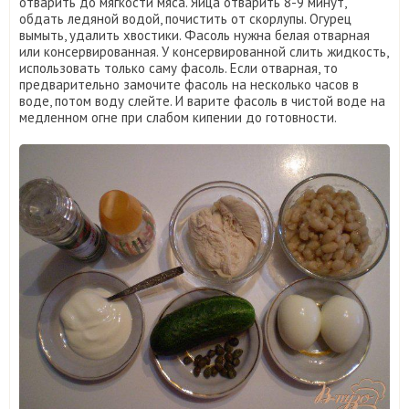
отварить до мягкости мяса. Яйца отварить 8-9 минут,
обдать ледяной водой, почистить от скорлупы. Огурец
вымыть, удалить хвостики. Фасоль нужна белая отварная
или консервированная. У консервированной слить жидкость,
использовать только саму фасоль. Если отварная, то
предварительно замочите фасоль на несколько часов в
воде, потом воду слейте. И варите фасоль в чистой воде на
медленном огне при слабом кипении до готовности.