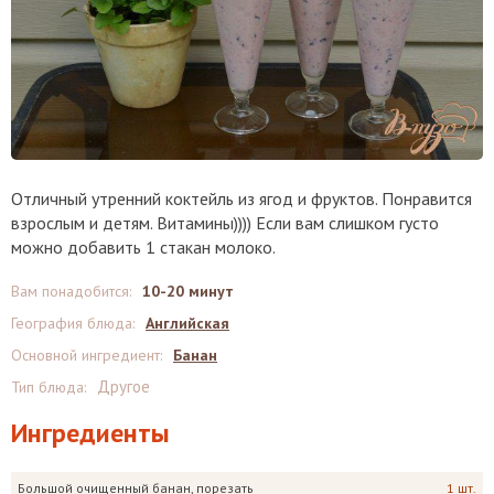
Отличный утренний коктейль из ягод и фруктов. Понравится
взрослым и детям. Витамины)))) Если вам слишком густо
можно добавить 1 стакан молоко.
Вам понадобится
:
10-20 минут
География блюда
:
Английская
Основной ингредиент
:
Банан
Другое
Тип блюда
:
Ингредиенты
Большой очищенный банан, порезать
1 шт.