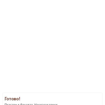
Готово!
Подаем в бокалах. Наслаждаемся.