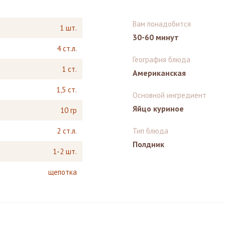
Вам понадобится
1 шт.
30-60 минут
4 ст.л.
География блюда
1 ст.
Американская
1,5 ст.
Основной ингредиент
Яйцо куриное
10 гр
2 ст.л.
Тип блюда
Полдник
1-2 шт.
щепотка