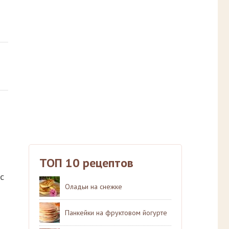
ТОП 10 рецептов
с
Оладьи на снежке
Панкейки на фруктовом йогурте