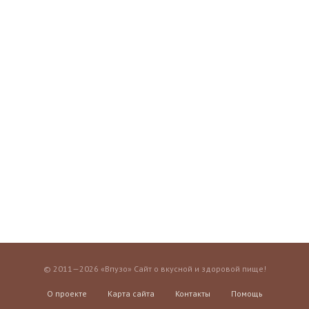
© 2011—2026 «Впузо» Сайт о вкусной и здоровой пище!
О проекте
Карта сайта
Контакты
Помощь