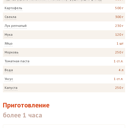
Картофель
500 г
Свекла
300 г
Лук репчатый
230 г
Мука
120 г
Яйцо
1 шт
Морковь
250 г
Томатная паста
1 ст.л.
Вода
4 л
Уксус
1 ст.л.
Капуста
250 г
Приготовление
более 1 часа