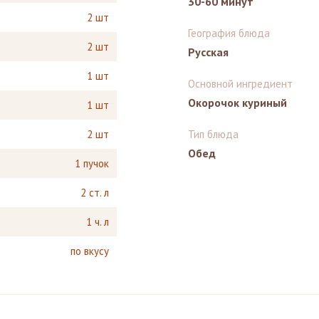
30-60 минут
2 шт
География блюда
2 шт
Русская
1 шт
Основной ингредиент
Окорочок куриный
1 шт
2 шт
Тип блюда
Обед
1 пучок
2 ст. л
1 ч. л
по вкусу