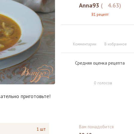
Anna93
(
4.63
)
81 рецепт
Комментарии
В избранное
Средняя оценка рецепта
0
голосов
зательно приготовьте!
Вам понадобится
1 шт