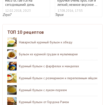
мясо остается на
курочки очень простой и
сегодняшний день
легкий, нежное вкусное ...
относите ...
12.02.2018, 20:23
17.08.2016, 17:55
Zoya7
Тория
ТОП 10 рецептов
Наваристый куриный бульон к обеду
Бульон из куриной грудки в мультиварке
Куриный бульон с фарфелах и манделах
Куриный бульон с розмарином и перепелиным яйцом
Куриный бульон с луком-пореем
Куриный бульон от Гордона Рамзи